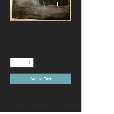
Фреска "Ночь
ожидания
Price
RUB 100,000.00
Quantity
*
Add to Cart
Фреска "Ночь ожидания"
Размеры :19*17*0, 5
Материалы: дрифтвуд, морская вода,
шпатлёвка по дереву, акрил.